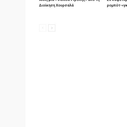
Διοίκηση Χουρσαλά
ρομπότ-«γ