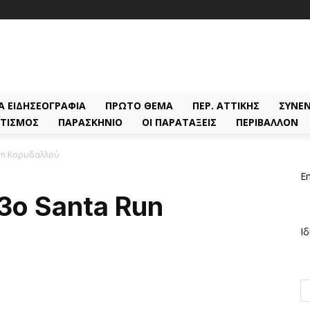
Α ΕΙΔΗΣΕΟΓΡΑΦΊΑ
ΠΡΏΤΟ ΘΈΜΑ
ΠΕΡ. ΑΤΤΙΚΉΣ
ΣΥΝΕΝ
ΤΙΣΜΌΣ
ΠΑΡΑΣΚΉΝΙΟ
ΟΙ ΠΑΡΑΤΆΞΕΙΣ
ΠΕΡΙΒΆΛΛΟΝ
Run Κορυδαλλού
Em
3ο Santa Run
Ιδ