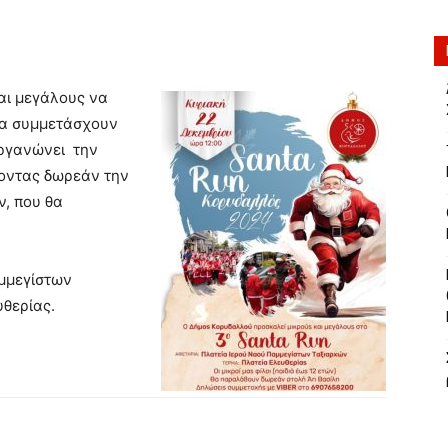
αι μεγάλους να
να συμμετάσχουν
ιοργανώνει την
έμοντας δωρεάν την
ν, που θα
αμμεγίστων
υθερίας.