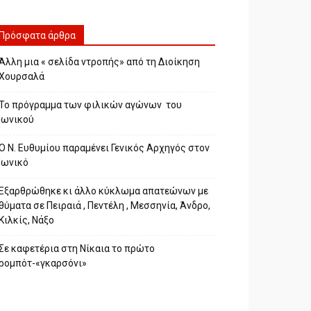
Πρόσφατα άρθρα
Άλλη μια « σελίδα ντροπής» από τη Διοίκηση
Χουρσαλά
Το πρόγραμμα των φιλικών αγώνων του
Ιωνικού
Ο Ν. Ευθυμίου παραμένει Γενικός Αρχηγός στον
Ιωνικό
Εξαρθρώθηκε κι άλλο κύκλωμα απατεώνων με
θύματα σε Πειραιά , Πεντέλη , Μεσσηνία, Άνδρο,
Κιλκίς, Νάξο
Σε καφετέρια στη Νίκαια το πρώτο
ρομπότ-«γκαρσόνι»