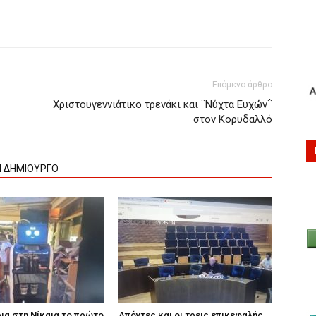
Επόμενο άρθρο
Χριστουγεννιάτικο τρενάκι και ¨Νύχτα Ευχών΅
στον Κορυδαλλό
Ν ΔΗΜΙΟΥΡΓΟ
ια στη Νίκαια το πρώτο
Απόντες και οι τρεις επικεφαλής