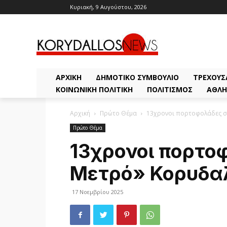
Κυριακή, 9 Αυγούστου, 2026
ΑΡΧΙΚΗ
ΔΗΜΟΤΙΚΌ ΣΥΜΒΟΎΛΙΟ
ΤΡΈΧΟΥΣ
ΚΟΙΝΩΝΙΚΉ ΠΟΛΙΤΙΚΉ
ΠΟΛΙΤΙΣΜΌΣ
ΑΘΛΗ
Αρχική
Πρώτο Θέμα
13χρονοι πορτοφολάδες σ
Πρώτο Θέμα
13χρονοι πορτο
Μετρό» Κορυδα
17 Νοεμβρίου 2025