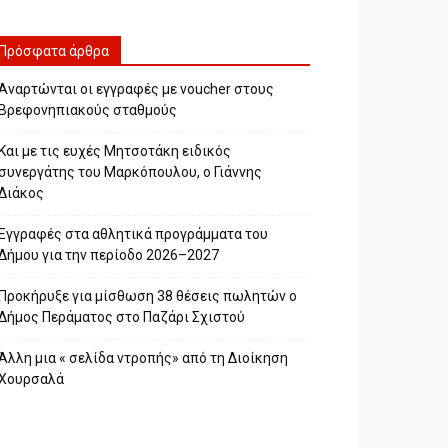
Πρόσφατα άρθρα
Αναρτώνται οι εγγραφές με voucher στους
Βρεφονηπιακούς σταθμούς
Και με τις ευχές Μητσοτάκη ειδικός
συνεργάτης του Μαρκόπουλου, ο Γιάννης
Διάκος
Εγγραφές στα αθλητικά προγράμματα του
Δήμου για την περίοδο 2026–2027
Προκήρυξε για μίσθωση 38 θέσεις πωλητών ο
Δήμος Περάματος στο Παζάρι Σχιστού
Άλλη μια « σελίδα ντροπής» από τη Διοίκηση
Χουρσαλά