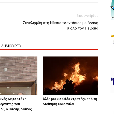
Επόμενο άρθρο
Συνελήφθη στη Νίκαια τσαντάκιας με δράση
σ΄όλο τον Πειραιά
Ν ΔΗΜΙΟΥΡΓΟ
 ευχές Μητσοτάκη
Άλλη μια « σελίδα ντροπής» από τη
νεργάτης του
Διοίκηση Χουρσαλά
υ, ο Γιάννης Διάκος