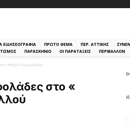
Α ΕΙΔΗΣΕΟΓΡΑΦΊΑ
ΠΡΏΤΟ ΘΈΜΑ
ΠΕΡ. ΑΤΤΙΚΉΣ
ΣΥΝΕΝ
ΤΙΣΜΌΣ
ΠΑΡΑΣΚΉΝΙΟ
ΟΙ ΠΑΡΑΤΆΞΕΙΣ
ΠΕΡΙΒΆΛΛΟΝ
το « Μετρό» Κορυδαλλού
Em
φολάδες στο «
λλού
Ιδ