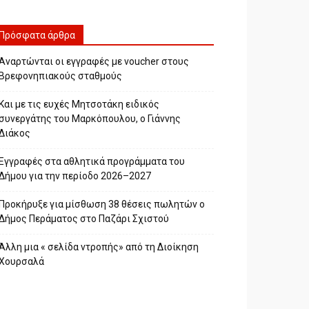
Πρόσφατα άρθρα
Αναρτώνται οι εγγραφές με voucher στους
Βρεφονηπιακούς σταθμούς
Και με τις ευχές Μητσοτάκη ειδικός
συνεργάτης του Μαρκόπουλου, ο Γιάννης
Διάκος
Εγγραφές στα αθλητικά προγράμματα του
Δήμου για την περίοδο 2026–2027
Προκήρυξε για μίσθωση 38 θέσεις πωλητών ο
Δήμος Περάματος στο Παζάρι Σχιστού
Άλλη μια « σελίδα ντροπής» από τη Διοίκηση
Χουρσαλά