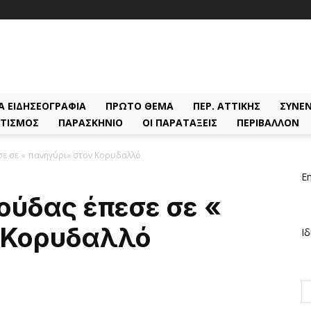
Α ΕΙΔΗΣΕΟΓΡΑΦΊΑ
ΠΡΏΤΟ ΘΈΜΑ
ΠΕΡ. ΑΤΤΙΚΉΣ
ΣΥΝΕΝ
ΤΙΣΜΌΣ
ΠΑΡΑΣΚΉΝΙΟ
ΟΙ ΠΑΡΑΤΆΞΕΙΣ
ΠΕΡΙΒΆΛΛΟΝ
σε σε « πανηγύρι» στον Κορυδαλλό
Em
ούδας έπεσε σε «
 Κορυδαλλό
Ιδ