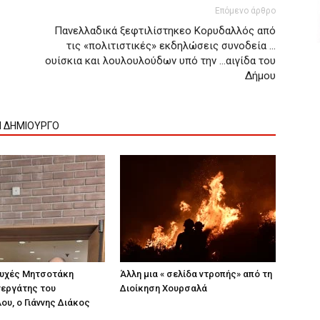
Επόμενο άρθρο
Πανελλαδικά ξεφτιλίστηκεο Κορυδαλλός από
τις «πολιτιστικές» εκδηλώσεις συνοδεία …
ουίσκια και λουλουλούδων υπό την …αιγίδα του
Δήμου
Ν ΔΗΜΙΟΥΡΓΟ
 ευχές Μητσοτάκη
Άλλη μια « σελίδα ντροπής» από τη
νεργάτης του
Διοίκηση Χουρσαλά
υ, ο Γιάννης Διάκος