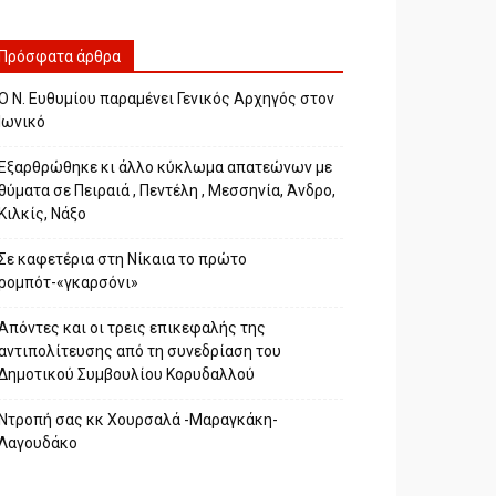
Πρόσφατα άρθρα
Ο Ν. Ευθυμίου παραμένει Γενικός Αρχηγός στον
Ιωνικό
Εξαρθρώθηκε κι άλλο κύκλωμα απατεώνων με
θύματα σε Πειραιά , Πεντέλη , Μεσσηνία, Άνδρο,
Κιλκίς, Νάξο
Σε καφετέρια στη Νίκαια το πρώτο
ρομπότ-«γκαρσόνι»
Απόντες και οι τρεις επικεφαλής της
αντιπολίτευσης από τη συνεδρίαση του
Δημοτικού Συμβουλίου Κορυδαλλού
Ντροπή σας κκ Χουρσαλά -Μαραγκάκη-
Λαγουδάκο