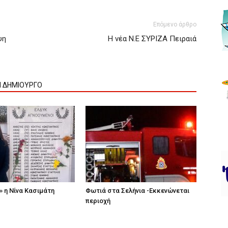
Επόμενο άρθρο
ψη
H νέα Ν.E ΣΥΡΙΖΑ Πειραιά
Ν ΔΗΜΙΟΥΡΓΟ
» η Νίνα Κασιμάτη
Φωτιά στα Σελήνια -Εκκενώνεται
περιοχή