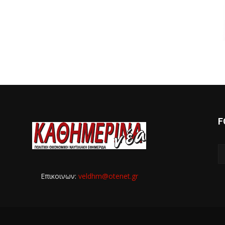
F
Επικοινων:
veldhm@otenet.gr