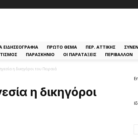
Α ΕΙΔΗΣΕΟΓΡΑΦΊΑ
ΠΡΏΤΟ ΘΈΜΑ
ΠΕΡ. ΑΤΤΙΚΉΣ
ΣΥΝΕΝ
ΤΙΣΜΌΣ
ΠΑΡΑΣΚΉΝΙΟ
ΟΙ ΠΑΡΑΤΆΞΕΙΣ
ΠΕΡΙΒΆΛΛΟΝ
 ηγεσία η δικηγόροι του Πειραιά
Em
εσία η δικηγόροι
Ιδ