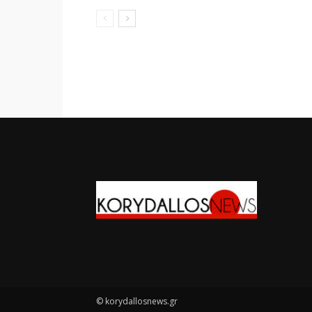
© korydallosnews.gr