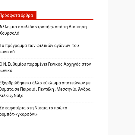
Πρόσφατα άρθρα
Άλλη μια « σελίδα ντροπής» από τη Διοίκηση
Χουρσαλά
Το πρόγραμμα των φιλικών αγώνων του
Ιωνικού
Ο Ν. Ευθυμίου παραμένει Γενικός Αρχηγός στον
Ιωνικό
Εξαρθρώθηκε κι άλλο κύκλωμα απατεώνων με
θύματα σε Πειραιά , Πεντέλη , Μεσσηνία, Άνδρο,
Κιλκίς, Νάξο
Σε καφετέρια στη Νίκαια το πρώτο
ρομπότ-«γκαρσόνι»