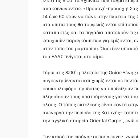
Μετά τις 6:00΄ τα «χωνιά» των ταγματασφ
ανακοινώνοντας: «Προσοχή-προσοχή! Σας 
14 έως 60 ετών να πάνε στην πλατεία της 
στα σπίτια τους θα τουφεκίζονται επί τόπου
καταπακτές και τα πηγάδια αποτελούν τις
φτωχικών παραγκόσπιτων γκρεμίζονται, ενώ
στον τόπο του μαρτυρίου. Όσοι δεν υπακο
του ΕΛΑΣ πνίγεται στο αίμα.
Γύρω στις 8:00΄ η πλατεία της Οσίας Ξένης
συγκεντρώνονται και χωρίζονται σε πεντάδ
κουκουλοφόροι προδότες να υποδείξουν πο
πλησιάσουν τους κρατούμενους για να του
όλους. Ο τόπος εκτέλεσης είναι κοντά στην
ανενεργό την περίοδο της Κατοχής– ταπητο
την αγγλική εταιρεία Oriental Carpet, ενώ
Τον καιρό της ειρήνης οι πρόσφυγες, γνωρ