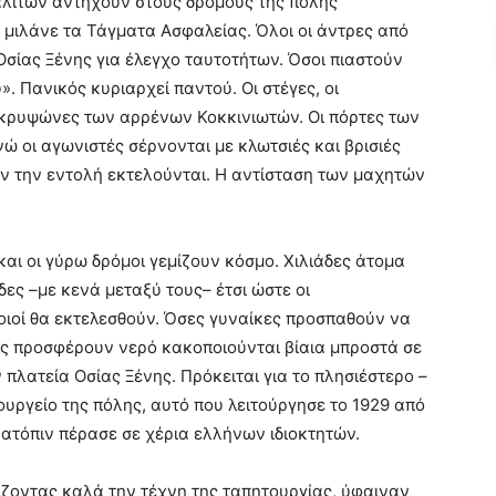
αλιτών αντηχούν στους δρόμους της πόλης
μιλάνε τα Τάγματα Ασφαλείας. Όλοι οι άντρες από
Οσίας Ξένης για έλεγχο ταυτοτήτων. Όσοι πιαστούν
». Πανικός κυριαρχεί παντού. Οι στέγες, οι
 κρυψώνες των αρρένων Κοκκινιωτών. Οι πόρτες των
 οι αγωνιστές σέρνονται με κλωτσιές και βρισιές
ύν την εντολή εκτελούνται. Η αντίσταση των μαχητών
 και οι γύρω δρόμοι γεμίζουν κόσμο. Χιλιάδες άτομα
ες –με κενά μεταξύ τους– έτσι ώστε οι
ιοί θα εκτελεσθούν. Όσες γυναίκες προσπαθούν να
ς προσφέρουν νερό κακοποιούνται βίαια μπροστά σε
 πλατεία Οσίας Ξένης. Πρόκειται για το πλησιέστερο –
υργείο της πόλης, αυτό που λειτούργησε το 1929 από
 κατόπιν πέρασε σε χέρια ελλήνων ιδιοκτητών.
ίζοντας καλά την τέχνη της ταπητουργίας, ύφαιναν