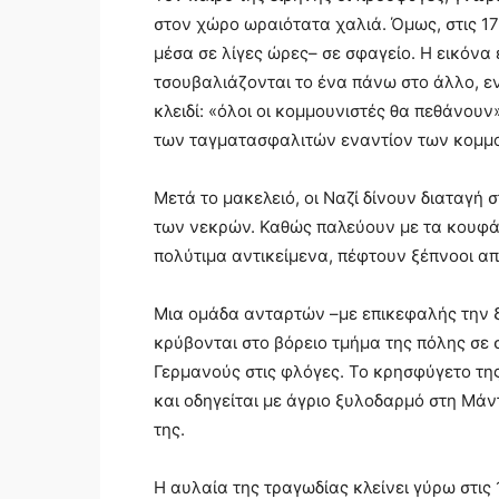
στον χώρο ωραιότατα χαλιά. Όμως, στις 17
μέσα σε λίγες ώρες– σε σφαγείο. Η εικόνα
τσουβαλιάζονται το ένα πάνω στο άλλο, ε
κλειδί: «όλοι οι κομμουνιστές θα πεθάνου
των ταγματασφαλιτών εναντίον των κομμο
Μετά το μακελειό, οι Ναζί δίνουν διαταγ
των νεκρών. Καθώς παλεύουν με τα κουφάρ
πολύτιμα αντικείμενα, πέφτουν ξέπνοοι α
Μια ομάδα ανταρτών –με επικεφαλής την
κρύβονται στο βόρειο τμήμα της πόλης σε 
Γερμανούς στις φλόγες. Το κρησφύγετο τ
και οδηγείται με άγριο ξυλοδαρμό στη Μά
της.
Η αυλαία της τραγωδίας κλείνει γύρω στις