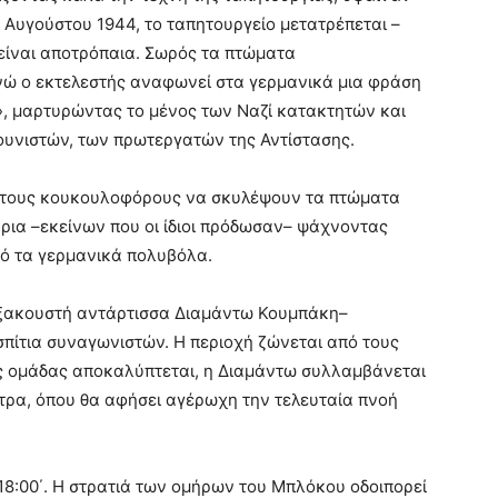
 Αυγούστου 1944, το ταπητουργείο μετατρέπεται –
 είναι αποτρόπαια. Σωρός τα πτώματα
νώ ο εκτελεστής αναφωνεί στα γερμανικά μια φράση
ν», μαρτυρώντας το μένος των Ναζί κατακτητών και
υνιστών, των πρωτεργατών της Αντίστασης.
ή στους κουκουλοφόρους να σκυλέψουν τα πτώματα
ια –εκείνων που οι ίδιοι πρόδωσαν– ψάχνοντας
πό τα γερμανικά πολυβόλα.
 ξακουστή αντάρτισσα Διαμάντω Κουμπάκη–
σπίτια συναγωνιστών. Η περιοχή ζώνεται από τους
ης ομάδας αποκαλύπτεται, η Διαμάντω συλλαμβάνεται
ντρα, όπου θα αφήσει αγέρωχη την τελευταία πνοή
 18:00΄. Η στρατιά των ομήρων του Μπλόκου οδοιπορεί