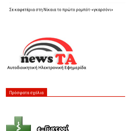
Σε καφετέρια στη Νίκαια το πρώτο ρομπότ-«γκαρσόνι»
Πρόσφατα σχόλια