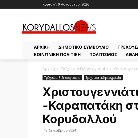
Κυριακή, 9 Αυγούστου, 2026
ΑΡΧΙΚΗ
ΔΗΜΟΤΙΚΌ ΣΥΜΒΟΎΛΙΟ
ΤΡΈΧΟΥΣ
ΚΟΙΝΩΝΙΚΉ ΠΟΛΙΤΙΚΉ
ΠΟΛΙΤΙΣΜΌΣ
ΑΘΛΗ
Αρχική
Τρέχουσα Ειδησεογραφία
Χριστουγεννι
Τρέχουσα Ειδησεογραφία
Τρέχουσα ειδησεογραφία
Χριστουγεννιάτ
-Καραπατάκη στ
Κορυδαλλού
18 Δεκεμβρίου 2024