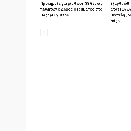
Προκήρυξε για μίσθωση 38 θέσεις
Εξαρθρώθη
πωλητών ο Δήμος Περάματος στο
απατεώνων 
Παζάρι Σχιστού
Πεντέλη , Μ
Νάξο