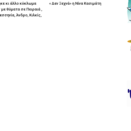
κε κι άλλο κύκλωμα
« Δεν Ξεχνά» η Νίνα Κασιμάτη
με θύματα σε Πειραιά ,
εσσηνία, Άνδρο, Κιλκίς,