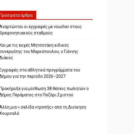
Πρόσφατα άρθρα
Αναρτώνται οι εγγραφές με voucher στους
Βρεφονηπιακούς σταθμούς
Και με τις ευχές Μητσοτάκη ειδικός
συνεργάτης του Μαρκόπουλου, ο Γιάννης
Διάκος
Εγγραφές στα αθλητικά προγράμματα του
Δήμου για την περίοδο 2026–2027
Προκήρυξε για μίσθωση 38 θέσεις πωλητών ο
Δήμος Περάματος στο Παζάρι Σχιστού
Άλλη μια « σελίδα ντροπής» από τη Διοίκηση
Χουρσαλά