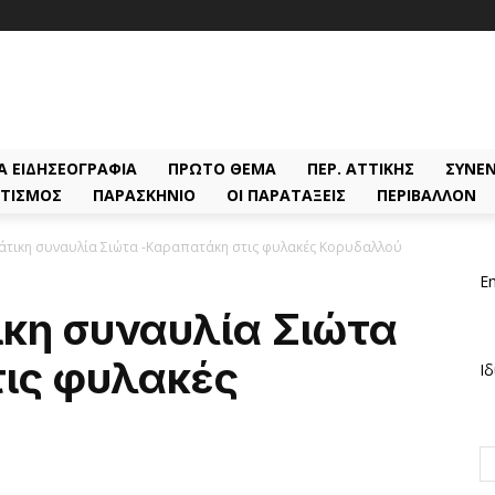
Α ΕΙΔΗΣΕΟΓΡΑΦΊΑ
ΠΡΏΤΟ ΘΈΜΑ
ΠΕΡ. ΑΤΤΙΚΉΣ
ΣΥΝΕΝ
ΤΙΣΜΌΣ
ΠΑΡΑΣΚΉΝΙΟ
ΟΙ ΠΑΡΑΤΆΞΕΙΣ
ΠΕΡΙΒΆΛΛΟΝ
άτικη συναυλία Σιώτα -Καραπατάκη στις φυλακές Κορυδαλλού
Em
ικη συναυλία Σιώτα
ις φυλακές
Ιδ