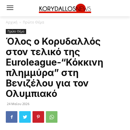
Αρχική
Πρώτο Θέμα
Πρώτο Θέμα
Όλος ο Κορυδαλλός
στον τελικό της
Euroleague-“Κόκκινη
πλημμύρα” στη
Βενιζέλου για τον
Ολυμπιακό
24 Μαΐου 2026