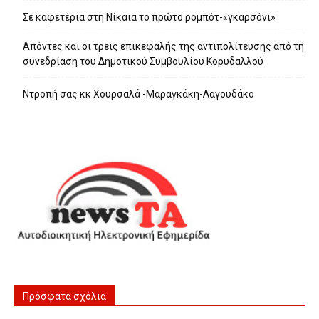
Σε καφετέρια στη Νίκαια το πρώτο ρομπότ-«γκαρσόνι»
Απόντες και οι τρεις επικεφαλής της αντιπολίτευσης από τη
συνεδρίαση του Δημοτικού Συμβουλίου Κορυδαλλού
Ντροπή σας κκ Χουρσαλά -Μαραγκάκη-Λαγουδάκο
Πρόσφατα σχόλια