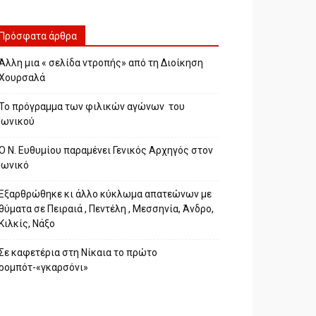
Πρόσφατα άρθρα
Άλλη μια « σελίδα ντροπής» από τη Διοίκηση
Χουρσαλά
Το πρόγραμμα των φιλικών αγώνων του
Ιωνικού
Ο Ν. Ευθυμίου παραμένει Γενικός Αρχηγός στον
Ιωνικό
Εξαρθρώθηκε κι άλλο κύκλωμα απατεώνων με
θύματα σε Πειραιά , Πεντέλη , Μεσσηνία, Άνδρο,
Κιλκίς, Νάξο
Σε καφετέρια στη Νίκαια το πρώτο
ρομπότ-«γκαρσόνι»