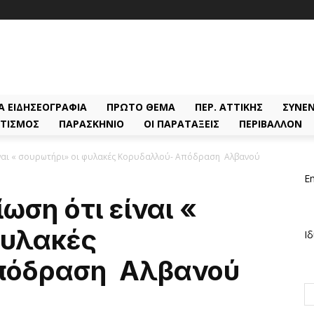
Α ΕΙΔΗΣΕΟΓΡΑΦΊΑ
ΠΡΏΤΟ ΘΈΜΑ
ΠΕΡ. ΑΤΤΙΚΉΣ
ΣΥΝΕΝ
ΤΙΣΜΌΣ
ΠΑΡΑΣΚΉΝΙΟ
ΟΙ ΠΑΡΑΤΆΞΕΙΣ
ΠΕΡΙΒΆΛΛΟΝ
ίναι « σουρωτήρι» οι φυλακές Κορυδαλλού- Απόδραση Αλβανού
Em
ωση ότι είναι «
φυλακές
Ιδ
πόδραση Αλβανού