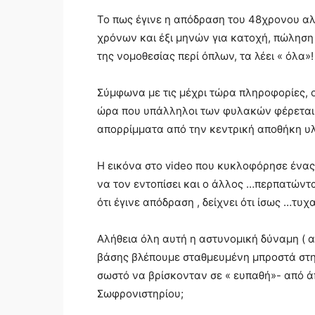
Το πως έγινε η απόδραση του 48χρονου αλ
χρόνων και έξι μηνών για κατοχή, πώλησ
της νομοθεσίας περί όπλων, τα λέει « όλα»!
Σύμφωνα με τις μέχρι τώρα πληροφορίες, 
ώρα που υπάλληλοι των φυλακών φέρεται 
απορρίμματα από την κεντρική αποθήκη υ
Η εικόνα στo video που κυκλοφόρησε ένας
να τον εντοπίσει και ο άλλος …περπατώντ
ότι έγινε απόδραση , δείχνει ότι ίσως …τυχα
Αλήθεια όλη αυτή η αστυνομική δύναμη ( α
βάσης βλέπουμε σταθμευμένη μπροστά στην
σωστό να βρίσκονταν σε « ευπαθή»- από ά
Σωφρονιστηρίου;